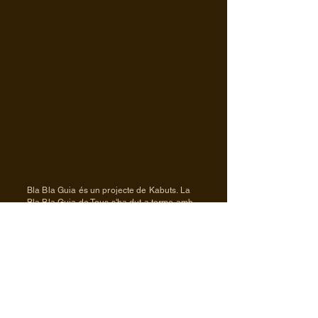
Bla Bla Guia és un projecte de Kabuts. La
Bla Bla Guia de Tous s'ha dut a terme amb
la veu de Sergi Vallès i l'enregistrament i
producció sonora de Rafel Plana.
Il·lustracions d'Assumpta Codina.